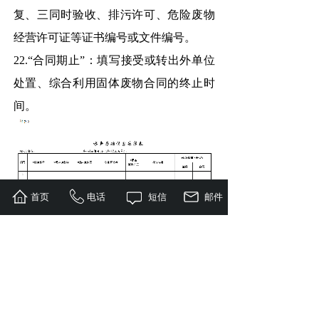
复、三同时验收、排污许可、危险废物
经营许可证等证书编号或文件编号。
22.“合同期止”：填写接受或转出外单位
处置、综合利用固体废物合同的终止时
间。
首页
电话
短信
邮件
填表说明：
1.本表用于噪声的基础信息采集。表
内带*的为必填项。
2．“功能区类型”：填写“0类”、“1